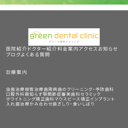
医院紹介
ドクター紹介
料金案内
アクセス
お知らせ
ブログ
よくある質問
診療案内
虫歯治療
根管治療
歯周病
歯のクリーニング・予防歯科
口腔外科
親知らず
顎関節症
審美歯科
セラミック
ホワイトニング
矯正歯科
マウスピース矯正
インプラント
入れ歯治療
かみ合わせ
歯ぎしり・食いしばり