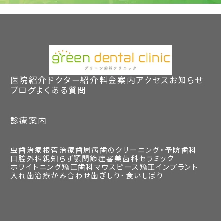
医院紹介
ドクター紹介
料金案内
アクセス
お知らせ
ブログ
よくある質問
診療案内
虫歯治療
根管治療
歯周病
歯のクリーニング・予防歯科
口腔外科
親知らず
顎関節症
審美歯科
セラミック
ホワイトニング
矯正歯科
マウスピース矯正
インプラント
入れ歯治療
かみ合わせ
歯ぎしり・食いしばり